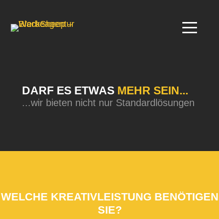
Start
was
getane
Kontakt
machen
Arbeit
wir
DARF ES ETWAS
MEHR SEIN...
...wir bieten nicht nur Standardlösungen
WELCHE KREATIVLEISTUNG BENÖTIGEN
SIE?